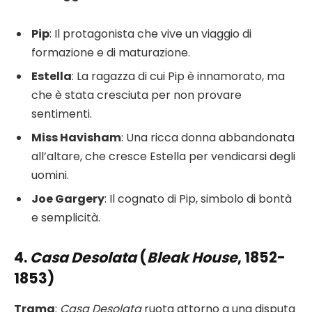
Pip
: Il protagonista che vive un viaggio di
formazione e di maturazione.
Estella
: La ragazza di cui Pip è innamorato, ma
che è stata cresciuta per non provare
sentimenti.
Miss Havisham
: Una ricca donna abbandonata
all’altare, che cresce Estella per vendicarsi degli
uomini.
Joe Gargery
: Il cognato di Pip, simbolo di bontà
e semplicità.
4.
Casa Desolata
(
Bleak House
, 1852-
1853)
Trama
:
Casa Desolata
ruota attorno a una disputa