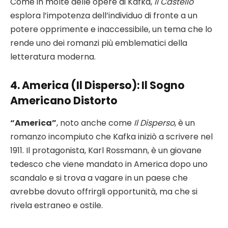
Come in molte delle opere di Kafka,
Il Castello
esplora l’impotenza dell’individuo di fronte a un
potere opprimente e inaccessibile, un tema che lo
rende uno dei romanzi più emblematici della
letteratura moderna.
4.
America (Il Disperso)
: Il Sogno
Americano Distorto
“America”
, noto anche come
Il Disperso
, è un
romanzo incompiuto che Kafka iniziò a scrivere nel
1911. Il protagonista, Karl Rossmann, è un giovane
tedesco che viene mandato in America dopo uno
scandalo e si trova a vagare in un paese che
avrebbe dovuto offrirgli opportunità, ma che si
rivela estraneo e ostile.